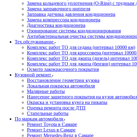
Замена кольцевого уплотнения (O-Ring) с трудным 
Замена заправочного ниппеля
Заправка датчика давления кондиционера
Замена компрессора кондиционера
Диагностика кондиционера
Озонирование системы кондиционирования
Антибактериальная очистка системы кондиционир
Тех.обслуживание
Комплекс работ ТО для седана (интервал 10000 км)
Комплекс работ ТО для кроссовера (интервал 10000
Комплекс работ ТО для джипа (дизель) интервал 10
Комплекс работ ТО для джипа (бензин) интервал 10
Осмотр лакокрасочного покрытия
Кузовной ремонт
Восстановление геометрии кузова
Локальная покраска автомобиля
Малярные работы
Нанесение защитного покрытия на кузов автомоби
Окраска и установка кунга на пикапы
Оценка ремонта после ДТП
Стапельные работы
По маркам автомобиля
Ремонт Toyota в Самаре
Ремонт Lexus в Самаре
Ремонт Mersedes-Benz в Самаре