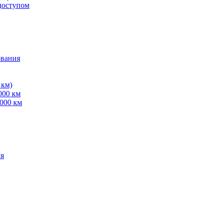
доступом
ования
 км)
000 км
000 км
ля