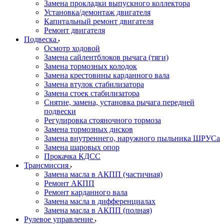
Замена прокладки выпускного коллектора
Установка/демонтаж двигателя
Капитальный ремонт двигателя
Ремонт двигателя
Подвеска
Осмотр ходовой
Замена сайлентблоков рычага (тяги)
Замена тормозных колодок
Замена крестовины карданного вала
Замена втулок стабилизатора
Замена стоек стабилизатора
Снятие, замена, установка рычага передней
подвески
Регулировка стояночного тормоза
Замена тормозных дисков
Замена внутреннего, наружного пыльника ШРУСа
Замена шаровых опор
Прокачка КДСС
Трансмиссия
Замена масла в АКПП (частичная)
Ремонт АКПП
Ремонт карданного вала
Замена масла в дифференциалах
Замена масла в АКПП (полная)
Рулевое управление