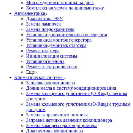
Монтаж/демонтаж шины на диск
Комплексная услуга по шиномонтажу
Автоэлектрика
Диагностика ЭБУ
Замена лампочек
Замена предохранителя
Установка дополнительного освещения
Установка/демонтаж генератора
Установка/демонтаж стартера
Ремонт стартера
Инициализация системы
Установка ксенона
Ремонт электропроводки
Еще
Климатическая система
Заправка кондиционера
Долив масла в систему кондиционирования
Замена кольцевого уплотнения (O-Ring) с легким
доступом
Замена кольцевого уплотнения (O-Ring) с трудным
доступом
Замена заправочного ниппеля
Заправка датчика давления кондиционера
Замена компрессора кондиционера
Диагностика кондиционера