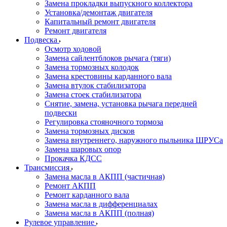
Замена прокладки выпускного коллектора
Установка/демонтаж двигателя
Капитальный ремонт двигателя
Ремонт двигателя
Подвеска
Осмотр ходовой
Замена сайлентблоков рычага (тяги)
Замена тормозных колодок
Замена крестовины карданного вала
Замена втулок стабилизатора
Замена стоек стабилизатора
Снятие, замена, установка рычага передней
подвески
Регулировка стояночного тормоза
Замена тормозных дисков
Замена внутреннего, наружного пыльника ШРУСа
Замена шаровых опор
Прокачка КДСС
Трансмиссия
Замена масла в АКПП (частичная)
Ремонт АКПП
Ремонт карданного вала
Замена масла в дифференциалах
Замена масла в АКПП (полная)
Рулевое управление