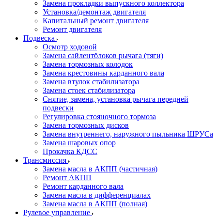
Замена прокладки выпускного коллектора
Установка/демонтаж двигателя
Капитальный ремонт двигателя
Ремонт двигателя
Подвеска
Осмотр ходовой
Замена сайлентблоков рычага (тяги)
Замена тормозных колодок
Замена крестовины карданного вала
Замена втулок стабилизатора
Замена стоек стабилизатора
Снятие, замена, установка рычага передней
подвески
Регулировка стояночного тормоза
Замена тормозных дисков
Замена внутреннего, наружного пыльника ШРУСа
Замена шаровых опор
Прокачка КДСС
Трансмиссия
Замена масла в АКПП (частичная)
Ремонт АКПП
Ремонт карданного вала
Замена масла в дифференциалах
Замена масла в АКПП (полная)
Рулевое управление