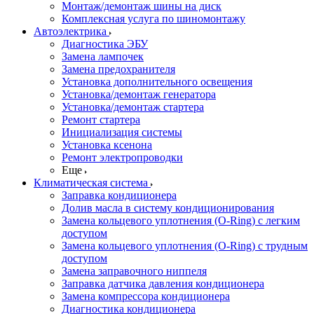
Монтаж/демонтаж шины на диск
Комплексная услуга по шиномонтажу
Автоэлектрика
Диагностика ЭБУ
Замена лампочек
Замена предохранителя
Установка дополнительного освещения
Установка/демонтаж генератора
Установка/демонтаж стартера
Ремонт стартера
Инициализация системы
Установка ксенона
Ремонт электропроводки
Еще
Климатическая система
Заправка кондиционера
Долив масла в систему кондиционирования
Замена кольцевого уплотнения (O-Ring) с легким
доступом
Замена кольцевого уплотнения (O-Ring) с трудным
доступом
Замена заправочного ниппеля
Заправка датчика давления кондиционера
Замена компрессора кондиционера
Диагностика кондиционера