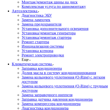
Монтаж/демонтаж шины на диск
Комплексная услуга по шиномонтажу
Автоэлектрика
Диагностика ЭБУ
Замена лампочек
Замена предохранителя
Установка дополнительного освещения
Установка/демонтаж генератора
Установка/демонтаж стартера
Ремонт стартера
Инициализация системы
Установка ксенона
Ремонт электропроводки
Еще
Климатическая система
Заправка кондиционера
Долив масла в систему кондиционирования
Замена кольцевого уплотнения (O-Ring) с легким
доступом
Замена кольцевого уплотнения (O-Ring) с трудным
доступом
Замена заправочного ниппеля
Заправка датчика давления кондиционера
Замена компрессора кондиционера
Диагностика кондиционера