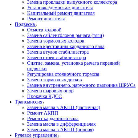
Замена прокладки выпускного коллектора
Установка/демонтаж двигателя
Капитальный ремонт двигателя
Ремонт двигателя
Подвеска
Осмотр ходовой
Замена сайлентблоков рычага (тяги)
Замена тормозных колодок
Замена крестовины карданного вала
Замена втулок стабилизатора
Замена стоек стабилизатора
Снятие, замена, установка рычага передней
подвески
Регулировка стояночного тормоза
Замена тормозных дисков
Замена внутреннего, наружного пыльника ШРУСа
Замена шаровых опор
Прокачка КДСС
Трансмиссия
Замена масла в АКПП (частичная)
Ремонт АКПП
Ремонт карданного вала
Замена масла в дифференциалах
Замена масла в АКПП (полная)
Рулевое управление